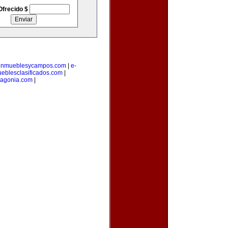
Ofrecido $
inmueblesycampos.com
|
e-
eblesclasificados.com
|
tagonia.com
|