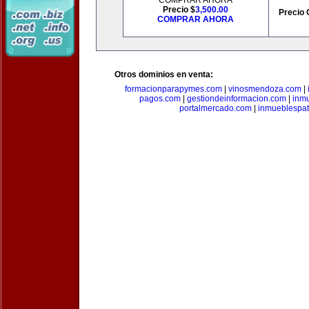
COMPRAR AHORA
Precio $
3,500.00
Precio 
COMPRAR AHORA
Otros dominios en venta:
formacionparapymes.com
|
vinosmendoza.com
|
pagos.com
|
gestiondeinformacion.com
|
inmu
portalmercado.com
|
inmueblespa