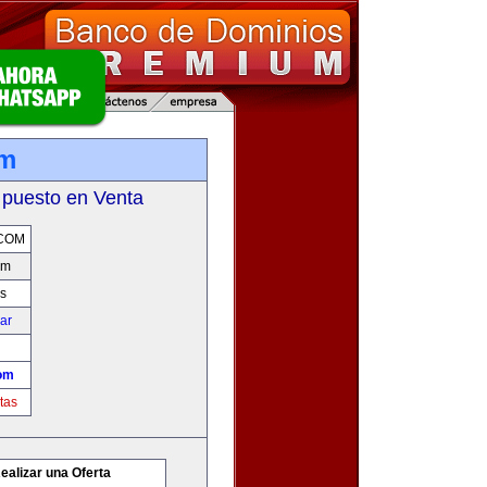
om
 puesto en Venta
COM
om
s
car
om
tas
ealizar una Oferta